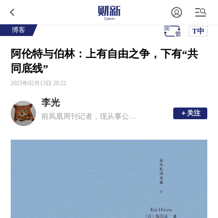
博客
T中
阿伦特与伯林：上有自由之争，下有“共
同底线”
2025年02月13日 20:22
李光
＋关注
＋关注
前凤凰周刊记者，现从事公益传播