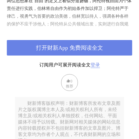
两位思想家在“自由”的定义上看似分道扬镳，阿伦特视自由为个体
责任进行实践，伯林将自由作为初始条件加以捍卫；阿伦特严于
律己，视勇气为首要的政治美德，伯林宽以待人，强调各种各样
的保护不应干涉他人；阿伦特从公共领域出发，实则进行自我规
范，伯林从个体权利出发，意在划定公域边界。
打开财新App 免费阅读全文
订阅用户可展开阅读全文
登录
0
推荐
财新博客版权声明：财新博客所发布文章及图
片之版权属博主本人及/或相关权利人所有，未经
博主及/或相关权利人单独授权，任何网站、平面
媒体不得予以转载。财新网对相关媒体的网站信息
内容转载授权并不包括财新博客的文章及图片。博
客文章均为作者个人观点，不代表财新网的立场和