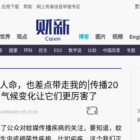
登
应用下载
帮助
网上有害信息举报专区
世界
观点
博客
图片
视频
Eng
源
健康
环科
民生
ESG
数字说
比较
中国改革
专题
人命，也差点带走我的|传播20
，气候变化让它们更厉害了
025年08月01日 23:28
发了公众对蚊媒传播疾病的关注，要知道，蚊
寄生虫或细菌性疾病，比如疟疾，这个我们正