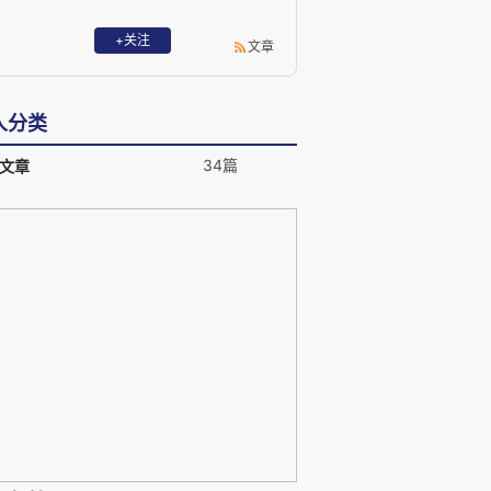
+关注
文章
人分类
34篇
文章