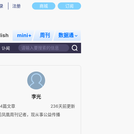
录
注册
商城
订阅
lish
mini+
周刊
数据通
讣闻
李光
34篇文章
236天前更新
前凤凰周刊记者，现从事公益传播