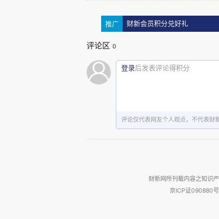
前就查过了，喀麦隆不是埃博
么说，别人都不信。后来直到
推广
财新会员积分兑好礼
又反过来安慰我：“兄弟，你
评论区
0
登录
后发表评论得积分
我当时要不是烧得我不想
你讲过了吗。
但尽管不是埃博拉，急救
评论仅代表网友个人观点，不代表财
挥我穿上笨重的防护服，戴上
我已经不记得是当晚还是
财新网所刊载内容之知识产
我得的是疟疾，而且是恶性疟
京ICP证090880号
治疟疾的经验越来越“不丰富”