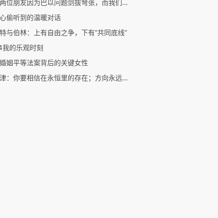
听说两位朋友因为巴以问题剑拔弩张，而我们即将共同出差……
心偷听到的温暖对话
特与伯林：上有自由之争，下有“共同底线”
24我的乐观时刻
婚姻平等法案背后的关键女性
贾西津：你要相信在永恒里的存在；方向永远重于时间