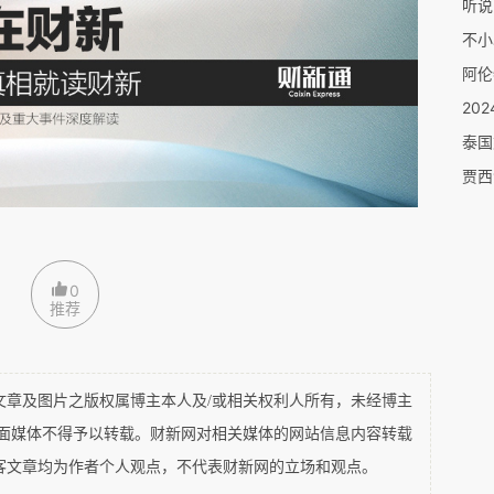
不小
酒店，虽然蚊帐上有好几个洞，但也没办法，
阿伦
我摸了摸包里的非常有限的风油精，算了算要
20
油精说实话它也不怎么驱蚊呀。总之还是大意
泰国
了。
来回到北京也没事，又过了几天，单位组织到
后就开始发烧了，但当天晚上烧就退了，我也
0
推荐
第二天又开始烧，吃了退烧药倒是降下来了，
的时候，领导开始坐不住了，尤其是知道我刚
埃博拉，赶紧让台湾导游叫了救护车。
及图片之版权属博主本人及/或相关权利人所有，未经博主
平面媒体不得予以转载。财新网对相关媒体的网站信息内容转载
是啥病，但我能确定不是埃博拉，因为我去之
客文章均为作者个人观点，不代表财新网的立场和观点。