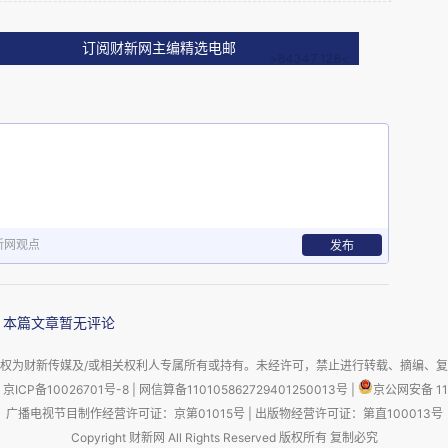
拉疫区，喀麦隆肯定没有埃博拉。但不管我怎
台湾导游跟疾控人员打了电话确认，才信了，
订阅财新网主编精选电邮
放心吼，我确认过了，喀麦隆没有伊波拉。”
说话，真想跟他说：兄弟，这个我不是早就跟
人员到了之后，还是如临大敌，离我老远，指
新网观点
发布
N95口罩，快马加鞭把我送到医院去了。
本篇文章暂无评论
第二天一早，总之很快，通过血液检测，确诊
权为财新传媒及/或相关权利人专属所有或持有。未经许可，禁止进行转载、摘编、
，是疟疾当中最严重的一种。
京ICP备10026701号-8
|
网信算备110105862729401250013号
|
京公网安备 11
广播电视节目制作经营许可证：京第01015号
|
出版物经营许可证：第直100013号
，但这是个好事
Copyright 财新网 All Rights Reserved 版权所有 复制必究