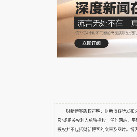
后来确实找到了带蚊帐的
那已经是当地最好的酒店了。
待的天数，追悔莫及，而且风
了，所以就不可避免地喂蚊子
当时除了痒没啥感觉，后
中国台湾集体旅行。到台湾以
没当回事，觉得就是感冒了。
但晚上又烧起来。烧到第三天
从非洲回来，生怕我感染的是
财新博客版权声明：财新博客所发布文章
及/或相关权利人单独授权，任何网站、
虽然当时我也不知道自己
授权并不包括财新博客的文章及图片。博