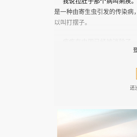
我说拉肚子那个病叫痢疾
是一种由寄生虫引发的传染病
以叫打摆子。
疟疾在中国已经被消除了
前已经有四十多个国家和地区
经，差点把我给消灭了。
不是埃博拉，是疟疾
还
这个故事要从2015年说
出差采访。我当时去的是喀麦
备，但还是被酒店的住宿条件
得有蚊帐，因为我知道非洲的