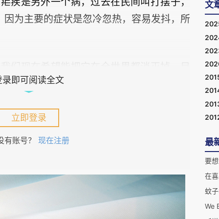
。疟疾是另外一个病，过去在民间叫打摆子，
文
，因为主要的症状是忽冷忽热，容易发抖，所
20
20
20
20
，我们现在希望能把它在全世界都消灭掉，目
201
登录即可阅读全文
做到了。但就是这个正在被消灭的疾病，曾
201
201
立即登录
201
没有账号？
现在注册
最
要想
起。当时我还在《凤凰周刊》当记者，去喀麦隆
在喜
隆东部，当地条件比较恶劣，虽然有心理准
吓了一跳，非常简陋。我唯一的要求就是床上
We B
蚊虫传播疾病是很厉害的。