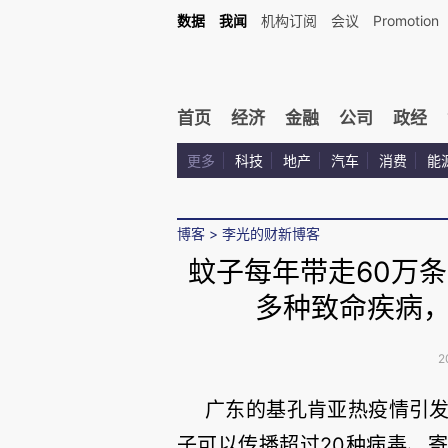
数据
我闻
机构订阅
会议
Promotion
首页
经济
金融
公司
政经
更多
科技
地产
汽车
消费
能
博客
>
李光的财新博客
蚊子每年带走60万条
多种致命疾病
2
广东的基孔肯亚热疫情引
子可以传播超过20种病毒、