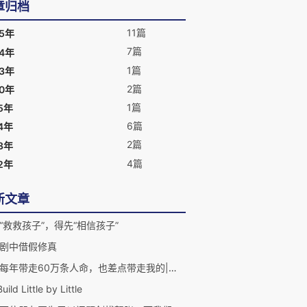
章归档
11篇
25年
7篇
24年
1篇
23年
2篇
20年
1篇
5年
6篇
4年
2篇
3年
4篇
2年
新文章
“救救孩子”，得先“相信孩子”
剧中借假修真
蚊子每年带走60万条人命，也差点带走我的|传播20多种致命疾病，气候变化让它们更厉害了
uild Little by Little